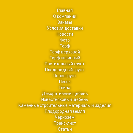
Главная
О компании
Заказы
Условия доставки
Новости
Фото
Торф
Торф верховой
Торф низинный
Растительный грунт
Плодородный грунт
Почвогрунт
Песок
Глина
Декоративный щебень
Известняковый щебень
Каменные строительные материалы и изделия
Плодородная земля
Чернозем
Прайс-лист
Cтатьи