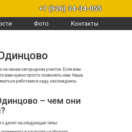
+7 (926) 34-34-055
ости
Фото
Контакты
 Одинцово
о на своем загородном участке. Если вам
 то вам нужно просто позвонить нам. Наша
ниматься работами в саду, наслаждаясь
Одинцово – чем они
я?
его делят на следующие типы:
е применяют в качестве удобрения.