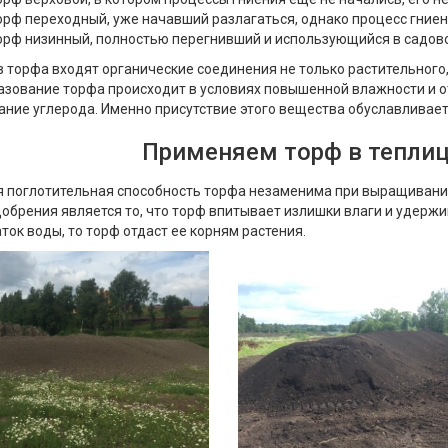
орф переходный, уже начавший разлагаться, однако процесс гниен
орф низинный, полностью перегнивший и использующийся в садов
в торфа входят органические соединения не только растительного
азование торфа происходит в условиях повышенной влажности и от
ние углерода. Именно присутствие этого вещества обуславливает
Применяем торф в тепли
 поглотительная способность торфа незаменима при выращивании
добрения является то, что торф впитывает излишки влаги и удержи
ток воды, то торф отдаст ее корням растения.