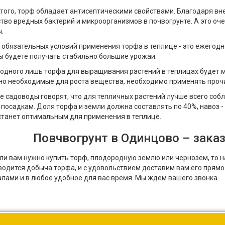
того, торф обладает антисептическими свойствами. Благодаря вн
тво вредных бактерий и микроорганизмов в почвогрунте. А это оч
ы.
 обязательных условий применения торфа в теплице - это ежегодн
ы будете получать стабильно большие урожаи.
одного лишь торфа для выращивания растений в теплицах будет ма
о необходимые для роста вещества, необходимо применять проч
 садоводы говорят, что для тепличных растений лучше всего со
 посадкам. Доля торфа и земли должна составлять по 40%, навоз - 
станет оптимальным для применения в теплице.
Повчвогрунт в Одинцово – заказ
сли вам нужно купить торф, плодородную землю или чернозем, то 
водится добыча торфа, и с удовольствием доставим вам его прямо
лами и в любое удобное для вас время. Мы ждем вашего звонка.