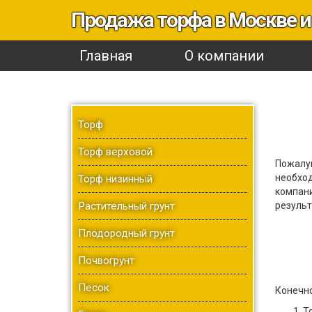
Продажа торфа в Москве и
Главная
О компании
Торф
Торф верховой
Пожалуй
необход
Торф низинный
компани
Растительный грунт
результ
Плодородный грунт
Почвогрунт
Песок
Конечно
Т