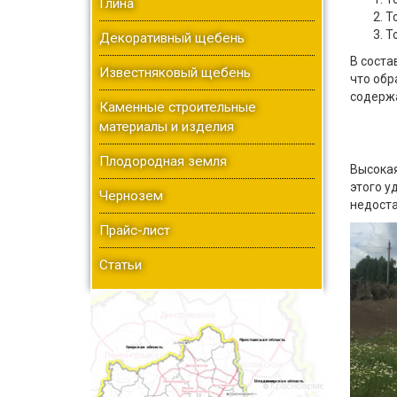
Глина
Т
Т
Декоративный щебень
В соста
Известняковый щебень
что обр
содержа
Каменные строительные
материалы и изделия
Плодородная земля
Высокая
этого у
Чернозем
недоста
Прайс-лист
Cтатьи