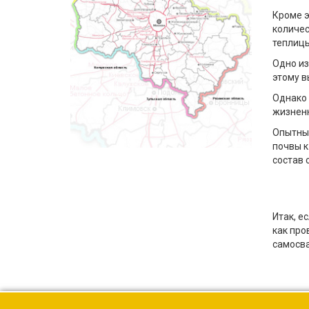
Кроме э
количес
теплиц
Одно из
этому в
Однако 
жизненн
Опытные
почвы к
состав 
Итак, е
как про
самосва