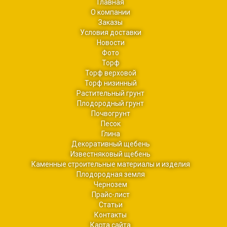
Главная
О компании
Заказы
Условия доставки
Новости
Фото
Торф
Торф верховой
Торф низинный
Растительный грунт
Плодородный грунт
Почвогрунт
Песок
Глина
Декоративный щебень
Известняковый щебень
Каменные строительные материалы и изделия
Плодородная земля
Чернозем
Прайс-лист
Cтатьи
Контакты
Карта сайта