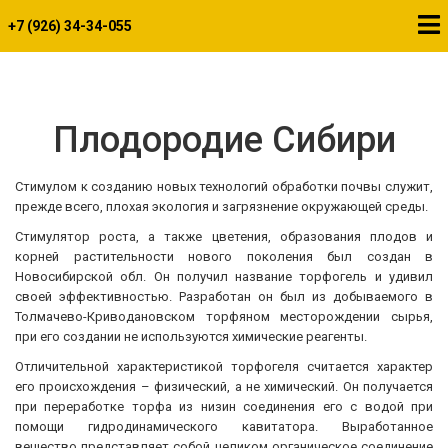
+7 (926) 34-34-055
Плодородие Сибири
Стимулом к созданию новых технологий обработки почвы служит,
прежде всего, плохая экология и загрязнение окружающей среды.
Стимулятор роста, а также цветения, образования плодов и
корней растительности нового поколения был создан в
Новосибирской обл. Он получил название торфогель и удивил
своей эффективностью. Разработан он был из добываемого в
Толмачево-Криводановском торфяном месторождении сырья,
при его создании не используются химические реагенты.
Отличительной характеристикой торфогеля считается характер
его происхождения – физический, а не химический. Он получается
при переработке торфа из низин соединения его с водой при
помощи гидродинамического кавитатора. Выработанное
вещество представляет собой целиком органическое соединение