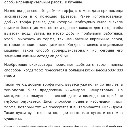
особые предварительные работы и бурение.
Известны два способа добычи торфа, это методика при помощи
экскаватора и с помощью фрезера. Ранее использовалась
добыча торфа резная, для которой необходимо было сначала
осушить болотную местность и сделать каналы для того, чтобы
вывести воду. Затем, на место добычи прибывали работники,
чтобы вырезать из торфа, так называемые кирпичные блоки,
которые отправлялись сушиться. Когда появились специальные
машины, такой способ усовершенствовали, но сегодня его
заменили новыми методами добычи.
Изобретение экскаватора позволяет добывать торф новым
способом, когда торф прессуется в большие куски весом 500-1000
грамм.
Такой метод добычи торфа используется уже почти сотню лет, а
технология была предложена инженером Панкратовым. По
методике используется навесной диск и цилиндр, который не
глубоко опускается. Диск способен поднять небольшой пласт
торфа, который тут же прессуется и выталкивается цилиндром.
Такие куски сушатся под солнцем несколько суток и потом в
сушилках.
Сегодня наиболее востребован именно фрезерный способ добычи,