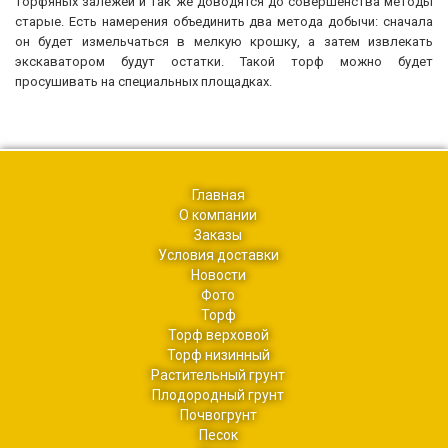
торфяных залежей и так же доводятся до совершенства методы
старые. Есть намерения объединить два метода добычи: сначала
он будет измельчаться в мелкую крошку, а затем извлекать
экскаватором будут остатки. Такой торф можно будет
просушивать на специальных площадках.
Главная
О компании
Заказы
Условия доставки
Новости
Фото
Торф
Торф верховой
Торф низинный
Растительный грунт
Плодородный грунт
Почвогрунт
Песок