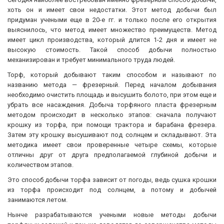
хоть он и имеет свои недостатки. Этот метод добычи был
придуман учеными еще в 20-е гг. и только после его открытия
выяснилось, что метод имеет множество преимуществ. Метод
имеет цикл производства, который длится 1-2 дня и имеет не
высокую стоимость. Такой способ добычи полностью
механизирован и требует минимального труда людей.
Торф, который добывают таким способом и называют по
названию метода — фрезерный. Перед началом добывания
необходимо очистить площадь и высушить болото, при этом еще и
убрать все насаждения. Добыча торфяного пласта фрезерным
методом происходит в несколько этапов: сначала получают
крошку из торфа, при помощи трактора и барабана фрезера.
Затем эту крошку высушивают под солнцем и складывают. Эта
методика имеет свои проверенные четыре схемы, которые
отличны друг от друга предполагаемой глубиной добычи и
количеством этапов.
Это способ добычи торфа зависит от погоды, ведь сушка крошки
из торфа происходит под солнцем, а потому и добычей
занимаются летом.
Нынче разрабатываются учеными новые методы добычи